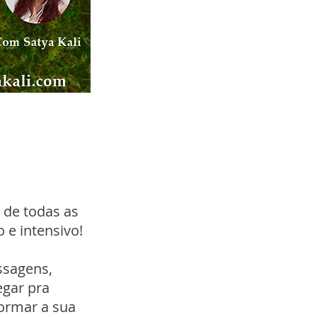
 de todas as
 e intensivo!
ssagens,
egar pra
formar a sua