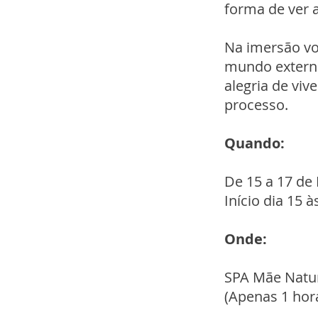
forma de ver a
Na imersão vo
mundo externo
alegria de vi
processo.
Quando:
De 15 a 17 d
Início dia 15 
Onde:
SPA Mãe Natu
(Apenas 1 hor