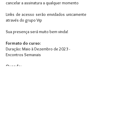
cancelar a assinatura a qualquer momento
Links de acesso serão envidados unicamente
através do grupo Vip
Sua presença será muito bem vinda!
Formato do curso:
Duração: Maio à Dezembro de 2023 -
Encontros Semanais
Quando:
Todo sábado das 08h às 9h
Investimento:
R$ 100,00 - Mensalidade (100,00/mês)
Informações e Inscrições:
(11) 9.5000-2741
ou
(11) 9.7524-9200
Local:
Online, ao vivo, via ´plataforma Zoom.